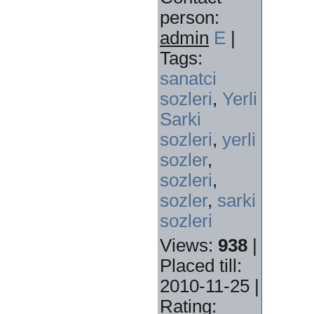
person
:
admin
E
|
Tags
:
sanatci
sozleri
,
Yerli
Sarki
sozleri
,
yerli
sozler
,
sozleri
,
sozler
,
sarki
sozleri
Views
:
938
|
Placed till
:
2010-11-25 |
Rating
: