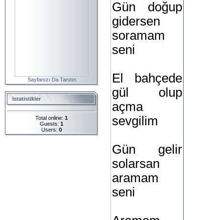
Gün doğup
gidersen
soramam
seni
El bahçede
Sayfanızı Da Tanıtın
gül olup
Istatistikler
açma
sevgilim
Total online:
1
Guests:
1
Users:
0
Gün gelir
solarsan
aramam
seni