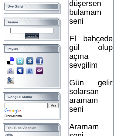
düşersen
Üye Girişi
bulamam
seni
Arama
El bahçede
gül olup
Paylaş
açma
sevgilim
Gün gelir
solarsan
GoogLe Arama
aramam
seni
Özel Arama
Aramam
YouTube Videoları
seni