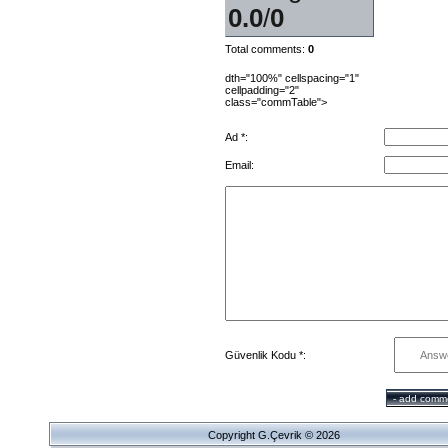
0.0
/
0
Total comments
:
0
dth="100%" cellspacing="1"
cellpadding="2"
class="commTable">
Ad *:
Email:
Güvenlik Kodu *:
Copyright G.Çevrik © 2026