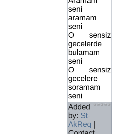
Aramam
seni
aramam
seni
O sensiz
gecelerde
bulamam
seni
O sensiz
gecelere
soramam
seni
Added
by
:
St-
AkReq
|
Contact