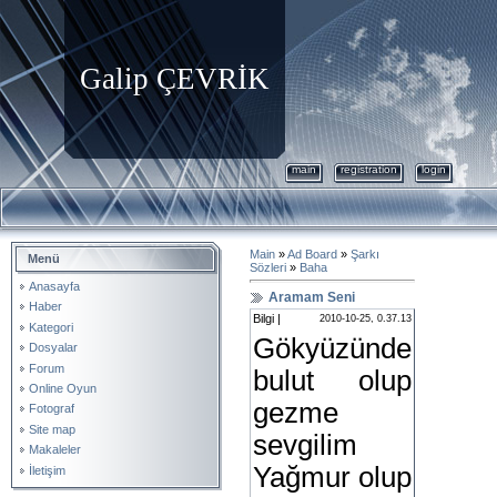
Galip ÇEVRİK
main
registration
login
Main
»
Ad Board
»
Şarkı
Menü
Sözleri
»
Baha
Anasayfa
Aramam Seni
Haber
Bilgi |
2010-10-25, 0.37.13
Kategori
Gökyüzünde
Dosyalar
Forum
bulut olup
Online Oyun
gezme
Fotograf
Site map
sevgilim
Makaleler
Yağmur olup
İletişim