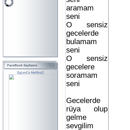
aramam
seni
O sensiz
gecelerde
bulamam
seni
O sensiz
gecelere
FaceBook Sayfamız
EgLenCe MeRkeZi
soramam
seni
Gecelerde
rüya olup
gelme
sevgilim