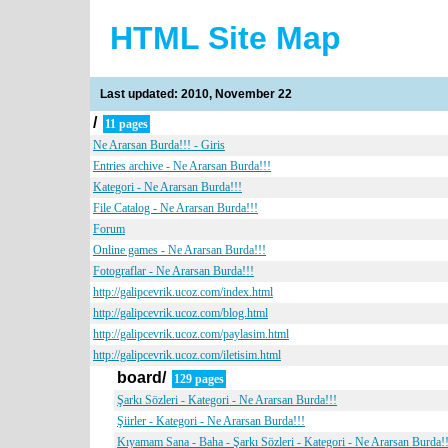
HTML Site Map
Last updated: 2010, November 22
/
11 pages
Ne Ararsan Burda!!! - Giris
Entries archive - Ne Ararsan Burda!!!
Kategori - Ne Ararsan Burda!!!
File Catalog - Ne Ararsan Burda!!!
Forum
Online games - Ne Ararsan Burda!!!
Fotograflar - Ne Ararsan Burda!!!
http://galipcevrik.ucoz.com/index.html
http://galipcevrik.ucoz.com/blog.html
http://galipcevrik.ucoz.com/paylasim.html
http://galipcevrik.ucoz.com/iletisim.html
board/
129 pages
Şarkı Sözleri - Kategori - Ne Ararsan Burda!!!
Şiirler - Kategori - Ne Ararsan Burda!!!
Kıyamam Sana - Baha - Şarkı Sözleri - Kategori - Ne Ararsan Burda!