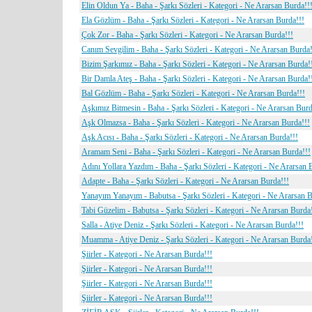
Elin Oldun Ya - Baha - Şarkı Sözleri - Kategori - Ne Ararsan Burda!!
Ela Gözlüm - Baha - Şarkı Sözleri - Kategori - Ne Ararsan Burda!!!
Çok Zor - Baha - Şarkı Sözleri - Kategori - Ne Ararsan Burda!!!
Canım Sevgilim - Baha - Şarkı Sözleri - Kategori - Ne Ararsan Burda!
Bizim Şarkımız - Baha - Şarkı Sözleri - Kategori - Ne Ararsan Burda!
Bir Damla Ateş - Baha - Şarkı Sözleri - Kategori - Ne Ararsan Burda!
Bal Gözlüm - Baha - Şarkı Sözleri - Kategori - Ne Ararsan Burda!!!
Aşkımız Bitmesin - Baha - Şarkı Sözleri - Kategori - Ne Ararsan Burd
Aşk Olmazsa - Baha - Şarkı Sözleri - Kategori - Ne Ararsan Burda!!!
Aşk Acısı - Baha - Şarkı Sözleri - Kategori - Ne Ararsan Burda!!!
Aramam Seni - Baha - Şarkı Sözleri - Kategori - Ne Ararsan Burda!!!
Adını Yollara Yazdım - Baha - Şarkı Sözleri - Kategori - Ne Ararsan 
Adapte - Baha - Şarkı Sözleri - Kategori - Ne Ararsan Burda!!!
Yanayım Yanayım - Babutsa - Şarkı Sözleri - Kategori - Ne Ararsan B
Tabi Güzelim - Babutsa - Şarkı Sözleri - Kategori - Ne Ararsan Burda
Salla - Atiye Deniz - Şarkı Sözleri - Kategori - Ne Ararsan Burda!!!
Muamma - Atiye Deniz - Şarkı Sözleri - Kategori - Ne Ararsan Burda
Şiirler - Kategori - Ne Ararsan Burda!!!
Şiirler - Kategori - Ne Ararsan Burda!!!
Şiirler - Kategori - Ne Ararsan Burda!!!
Şiirler - Kategori - Ne Ararsan Burda!!!