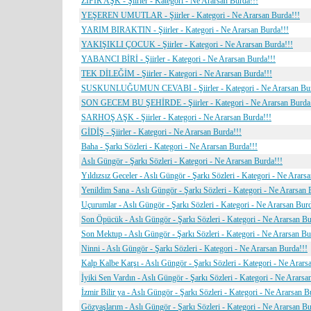
ZİFİR AŞK - Şiirler - Kategori - Ne Ararsan Burda!!!
YEŞEREN UMUTLAR - Şiirler - Kategori - Ne Ararsan Burda!!!
YARIM BIRAKTIN - Şiirler - Kategori - Ne Ararsan Burda!!!
YAKIŞIKLI ÇOCUK - Şiirler - Kategori - Ne Ararsan Burda!!!
YABANCI BİRİ - Şiirler - Kategori - Ne Ararsan Burda!!!
TEK DİLEĞİM - Şiirler - Kategori - Ne Ararsan Burda!!!
SUSKUNLUĞUMUN CEVABI - Şiirler - Kategori - Ne Ararsan Bur
SON GECEM BU ŞEHİRDE - Şiirler - Kategori - Ne Ararsan Burda
SARHOŞ AŞK - Şiirler - Kategori - Ne Ararsan Burda!!!
GİDİŞ - Şiirler - Kategori - Ne Ararsan Burda!!!
Baha - Şarkı Sözleri - Kategori - Ne Ararsan Burda!!!
Aslı Güngör - Şarkı Sözleri - Kategori - Ne Ararsan Burda!!!
Yıldızsız Geceler - Aslı Güngör - Şarkı Sözleri - Kategori - Ne Arars
Yenildim Sana - Aslı Güngör - Şarkı Sözleri - Kategori - Ne Ararsan 
Uçurumlar - Aslı Güngör - Şarkı Sözleri - Kategori - Ne Ararsan Burd
Son Öpücük - Aslı Güngör - Şarkı Sözleri - Kategori - Ne Ararsan Bu
Son Mektup - Aslı Güngör - Şarkı Sözleri - Kategori - Ne Ararsan Bu
Ninni - Aslı Güngör - Şarkı Sözleri - Kategori - Ne Ararsan Burda!!!
Kalp Kalbe Karşı - Aslı Güngör - Şarkı Sözleri - Kategori - Ne Arars
İyiki Sen Vardın - Aslı Güngör - Şarkı Sözleri - Kategori - Ne Ararsa
İzmir Bilir ya - Aslı Güngör - Şarkı Sözleri - Kategori - Ne Ararsan B
Gözyaşlarım - Aslı Güngör - Şarkı Sözleri - Kategori - Ne Ararsan Bu