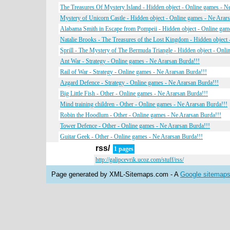
The Treasures Of Mystery Island - Hidden object - Online games - N
Mystery of Unicorn Castle - Hidden object - Online games - Ne Arar
Alabama Smith in Escape from Pompeii - Hidden object - Online gam
Natalie Brooks - The Treasures of the Lost Kingdom - Hidden object
Sprill - The Mystery of The Bermuda Triangle - Hidden object - Onli
Ant War - Strategy - Online games - Ne Ararsan Burda!!!
Rail of War - Strategy - Online games - Ne Ararsan Burda!!!
Azgard Defence - Strategy - Online games - Ne Ararsan Burda!!!
Big Little Fish - Other - Online games - Ne Ararsan Burda!!!
Mind training children - Other - Online games - Ne Ararsan Burda!!!
Robin the Hoodlum - Other - Online games - Ne Ararsan Burda!!!
Tower Defence - Other - Online games - Ne Ararsan Burda!!!
Guitar Geek - Other - Online games - Ne Ararsan Burda!!!
rss/
1 pages
http://galipcevrik.ucoz.com/stuff/rss/
Page generated by XML-Sitemaps.com - A
Google sitemaps