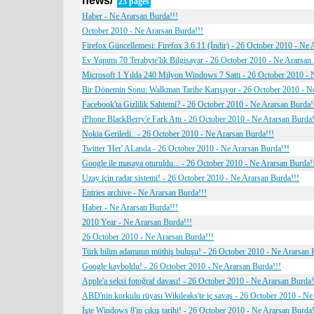
news/
23 pages
Haber - Ne Ararsan Burda!!!
October 2010 - Ne Ararsan Burda!!!
Firefox Güncellemesi: Firefox 3.6.11 (İndir) - 26 October 2010 - Ne 
Ev Yapımı 70 Terabyte'lık Bilgisayar - 26 October 2010 - Ne Ararsan
Microsoft 1 Yılda 240 Milyon Windows 7 Sattı - 26 October 2010 - 
Bir Dönemin Sonu: Walkman Tarihe Karışıyor - 26 October 2010 - N
Facebook'ta Gizlilik Sahtemi? - 26 October 2010 - Ne Ararsan Burda!
iPhone BlackBerry'e Fark Attı - 26 October 2010 - Ne Ararsan Burda!
Nokia Geriledi.. - 26 October 2010 - Ne Ararsan Burda!!!
Twitter 'Her' ALanda - 26 October 2010 - Ne Ararsan Burda!!!
Google ile masaya oturuldu... - 26 October 2010 - Ne Ararsan Burda!
Uzay için radar sistemi! - 26 October 2010 - Ne Ararsan Burda!!!
Entries archive - Ne Ararsan Burda!!!
Haber - Ne Ararsan Burda!!!
2010 Year - Ne Ararsan Burda!!!
26 October 2010 - Ne Ararsan Burda!!!
Türk bilim adamının müthiş buluşu! - 26 October 2010 - Ne Ararsan 
Google kayboldu! - 26 October 2010 - Ne Ararsan Burda!!!
Apple'a seksi fotoğraf davası! - 26 October 2010 - Ne Ararsan Burda!
ABD'nin korkulu rüyası Wikileaks'te iç savaş - 26 October 2010 - Ne
İşte Windows 8'in çıkış tarihi! - 26 October 2010 - Ne Ararsan Burda!