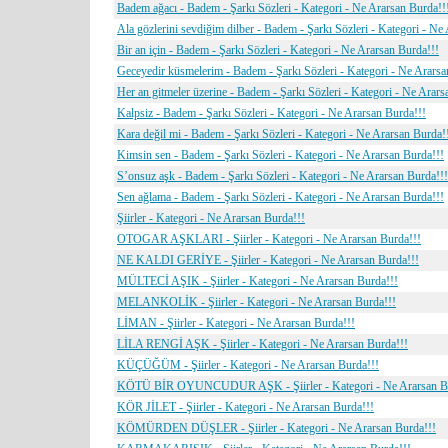
Badem ağacı - Badem - Şarkı Sözleri - Kategori - Ne Ararsan Burda!!
Ala gözlerini sevdiğim dilber - Badem - Şarkı Sözleri - Kategori - Ne
Bir an için - Badem - Şarkı Sözleri - Kategori - Ne Ararsan Burda!!!
Geceyedir küsmelerim - Badem - Şarkı Sözleri - Kategori - Ne Ararsa
Her an gitmeler üzerine - Badem - Şarkı Sözleri - Kategori - Ne Arars
Kalpsiz - Badem - Şarkı Sözleri - Kategori - Ne Ararsan Burda!!!
Kara değil mi - Badem - Şarkı Sözleri - Kategori - Ne Ararsan Burda!
Kimsin sen - Badem - Şarkı Sözleri - Kategori - Ne Ararsan Burda!!!
S’onsuz aşk - Badem - Şarkı Sözleri - Kategori - Ne Ararsan Burda!!!
Sen ağlama - Badem - Şarkı Sözleri - Kategori - Ne Ararsan Burda!!!
Şiirler - Kategori - Ne Ararsan Burda!!!
OTOGAR AŞKLARI - Şiirler - Kategori - Ne Ararsan Burda!!!
NE KALDI GERİYE - Şiirler - Kategori - Ne Ararsan Burda!!!
MÜLTECİ AŞIK - Şiirler - Kategori - Ne Ararsan Burda!!!
MELANKOLİK - Şiirler - Kategori - Ne Ararsan Burda!!!
LİMAN - Şiirler - Kategori - Ne Ararsan Burda!!!
LİLA RENGİ AŞK - Şiirler - Kategori - Ne Ararsan Burda!!!
KÜÇÜĞÜM - Şiirler - Kategori - Ne Ararsan Burda!!!
KÖTÜ BİR OYUNCUDUR AŞK - Şiirler - Kategori - Ne Ararsan Bu
KÖR JİLET - Şiirler - Kategori - Ne Ararsan Burda!!!
KÖMÜRDEN DÜŞLER - Şiirler - Kategori - Ne Ararsan Burda!!!