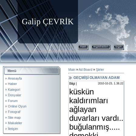
Galip ÇEVRİK
main
registration
login
Main
»
Ad Board
»
Şiirler
Menü
GEÇMİŞİ OLMAYAN ADAM
Anasayfa
Bilgi |
2010-10-23, 1.38.22
Haber
küskün
Kategori
Dosyalar
kaldırımları
Forum
Online Oyun
ağlayan
Fotograf
duvarları vardı..
Site map
Makaleler
buğulanmış.....
İletişim
demekki