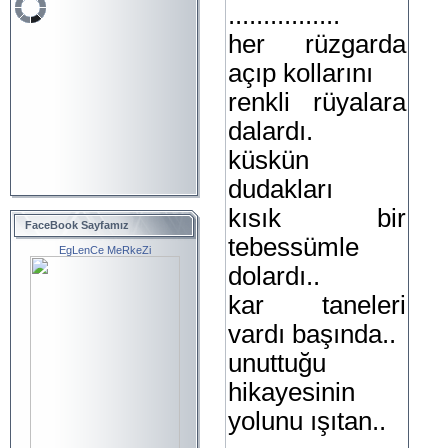
................
her rüzgarda
açıp kollarını
renkli rüyalara
dalardı.
küskün
dudakları
kısık bir
FaceBook Sayfamız
tebessümle
EgLenCe MeRkeZi
dolardı..
kar taneleri
vardı başında..
unuttuğu
hikayesinin
yolunu ışıtan..