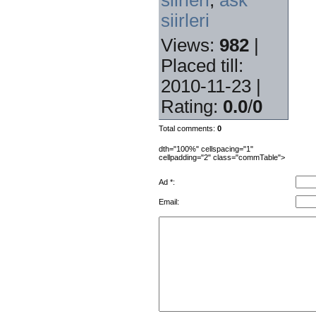
siirleri
Views
:
982
|
Placed till
:
2010-11-23 |
Rating
:
0.0
/
0
Total comments
:
0
dth="100%" cellspacing="1"
cellpadding="2" class="commTable">
Ad *:
Email: