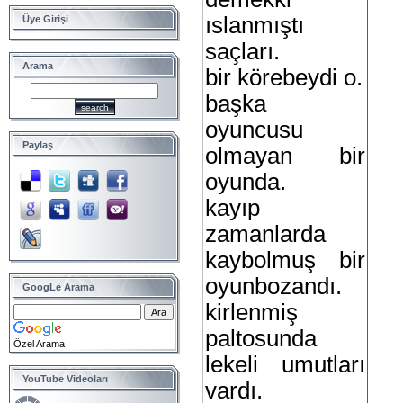
ıslanmıştı
Üye Girişi
saçları.
Arama
bir körebeydi o.
başka
oyuncusu
Paylaş
olmayan bir
oyunda.
kayıp
zamanlarda
kaybolmuş bir
oyunbozandı.
GoogLe Arama
kirlenmiş
paltosunda
Özel Arama
lekeli umutları
YouTube Videoları
vardı.