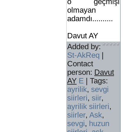
o geçmişi
olmayan
adamdı..........
Davut AY
Added by
:
St-AkReq
|
Contact
person
:
Davut
AY
E
|
Tags
:
ayrilik
,
sevgi
siirleri
,
siir
,
ayrilik siirleri
,
siirler
,
Ask
,
sevgi
,
huzun
siirleri
,
ask