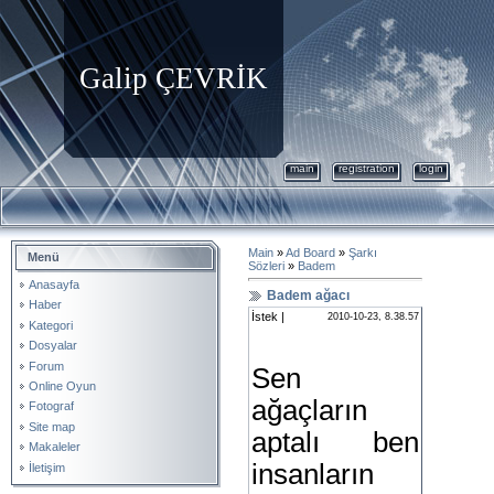
Galip ÇEVRİK
main
registration
login
Main
»
Ad Board
»
Şarkı
Menü
Sözleri
»
Badem
Anasayfa
Badem ağacı
Haber
İstek |
2010-10-23, 8.38.57
Kategori
Dosyalar
Forum
Sen
Online Oyun
ağaçların
Fotograf
Site map
aptalı ben
Makaleler
insanların
İletişim