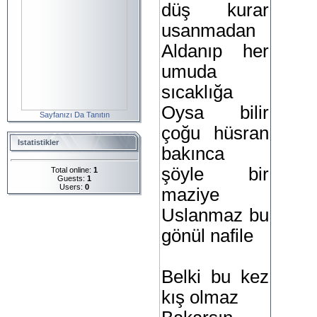
düş kurar
usanmadan
Aldanıp her
umuda
sıcaklığa
Oysa bilir
Sayfanızı Da Tanıtın
çoğu hüsran
Istatistikler
bakınca
şöyle bir
Total online:
1
Guests:
1
Users:
0
maziye
Uslanmaz bu
gönül nafile
Belki bu kez
kış olmaz