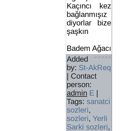
Kaçıncı kez
bağlanmışız
diyorlar bize
şaşkın
Badem Ağacı
Added
by
:
St-AkReq
|
Contact
person
:
admin
E
|
Tags
:
sanatci
sozleri
,
sozleri
,
Yerli
Sarki sozleri
,