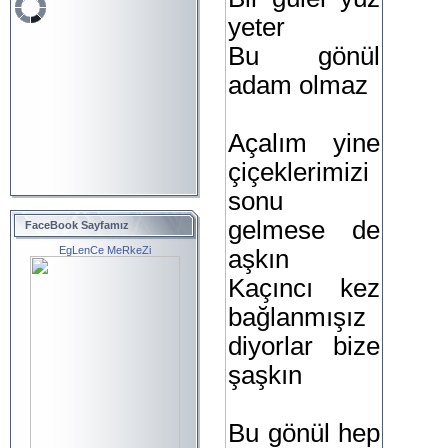
yeter
Bu gönül
adam olmaz
Açalım yine
çiçeklerimizi
sonu
gelmese de
FaceBook Sayfamız
EgLenCe MeRkeZi
aşkın
Kaçıncı kez
bağlanmışız
diyorlar bize
şaşkın
Bu gönül hep