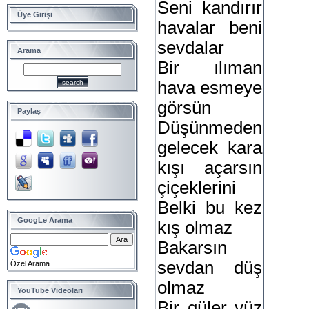
Seni kandırır
Üye Girişi
havalar beni
sevdalar
Arama
Bir ılıman
hava esmeye
görsün
Paylaş
Düşünmeden
gelecek kara
kışı açarsın
çiçeklerini
Belki bu kez
GoogLe Arama
kış olmaz
Bakarsın
sevdan düş
Özel Arama
olmaz
YouTube Videoları
Bir güler yüz