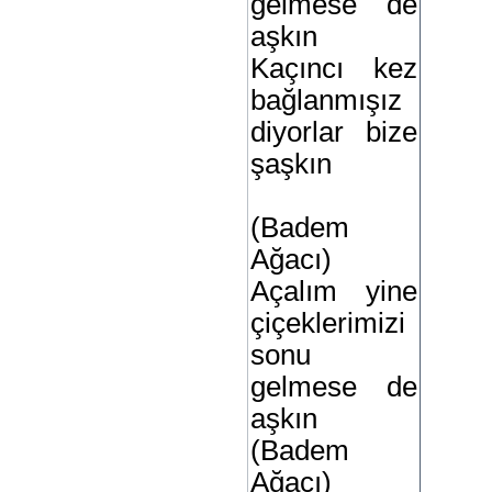
gelmese de
aşkın
Kaçıncı kez
bağlanmışız
diyorlar bize
şaşkın
(Badem
Ağacı)
Açalım yine
çiçeklerimizi
sonu
gelmese de
aşkın
(Badem
Ağacı)