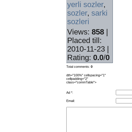
yerli sozler
,
sozler
,
sarki
sozleri
Views
:
858
|
Placed till
:
2010-11-23 |
Rating
:
0.0
/
0
Total comments
:
0
dth="100%" cellspacing="1"
cellpadding="2"
class="commTable">
Ad *:
Email: