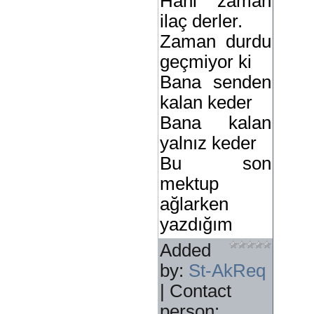
Hani zaman
ilaç derler.
Zaman durdu
geçmiyor ki
Bana senden
kalan keder
Bana kalan
yalnız keder
Bu son
mektup
ağlarken
yazdığım
Added
by
:
St-AkReq
|
Contact
person
: