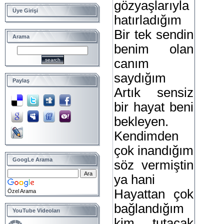
gözyaşlarıyla
Üye Girişi
hatırladığım
Bir tek sendin
Arama
benim olan
canım
saydığım
Paylaş
Artık sensiz
bir hayat beni
bekleyen.
Kendimden
çok inandığım
GoogLe Arama
söz vermiştin
ya hani
Hayattan çok
Özel Arama
bağlandığım
YouTube Videoları
kim tutacak