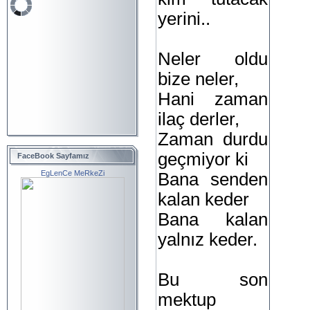
yerini..
Neler oldu
bize neler,
Hani zaman
ilaç derler,
Zaman durdu
geçmiyor ki
FaceBook Sayfamız
EgLenCe MeRkeZi
Bana senden
kalan keder
Bana kalan
yalnız keder.
Bu son
mektup