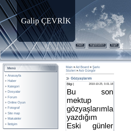
Galip ÇEVRİK
main
registration
login
Main
»
Ad Board
»
Şarkı
Menü
Sözleri
»
Aslı Güngör
Anasayfa
Gözyaşlarım
Haber
Bilgi |
2010-10-25, 0.01.18
Kategori
Bu son
Dosyalar
Forum
mektup
Online Oyun
gözyaşlarımla
Fotograf
Site map
yazdığım
Makaleler
Eski günler
İletişim