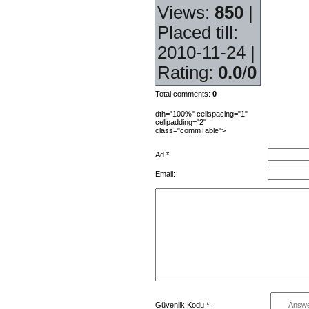
Views
:
850
|
Placed till
:
2010-11-24 |
Rating
:
0.0
/
0
Total comments
:
0
dth="100%" cellspacing="1"
cellpadding="2"
class="commTable">
Ad *:
Email:
Güvenlik Kodu *: