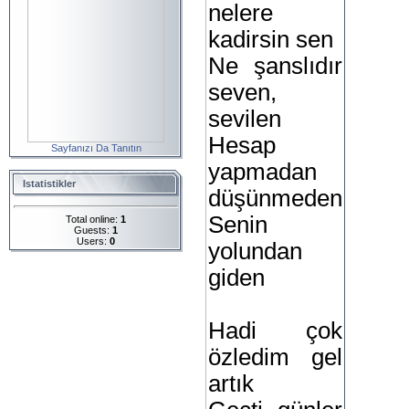
nelere
kadirsin sen
Ne şanslıdır
seven,
sevilen
Hesap
Sayfanızı Da Tanıtın
yapmadan
Istatistikler
düşünmeden
Senin
Total online:
1
Guests:
1
Users:
0
yolundan
giden
Hadi çok
özledim gel
artık