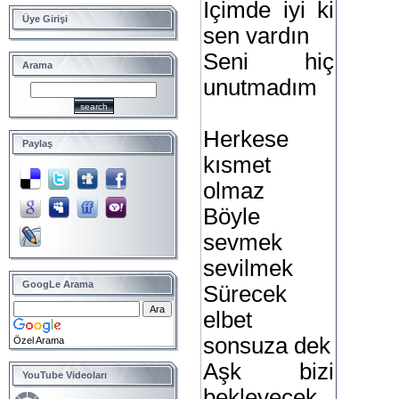
İçimde iyi ki
Üye Girişi
sen vardın
Seni hiç
Arama
unutmadım
Herkese
Paylaş
kısmet
olmaz
Böyle
sevmek
sevilmek
GoogLe Arama
Sürecek
elbet
sonsuza dek
Özel Arama
Aşk bizi
YouTube Videoları
bekleyecek