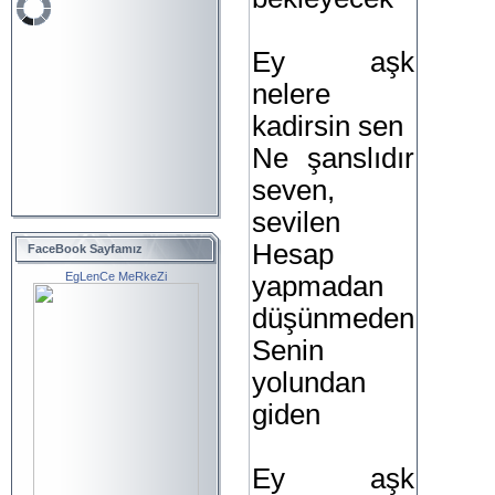
Ey aşk
nelere
kadirsin sen
Ne şanslıdır
seven,
sevilen
Hesap
FaceBook Sayfamız
EgLenCe MeRkeZi
yapmadan
düşünmeden
Senin
yolundan
giden
Ey aşk