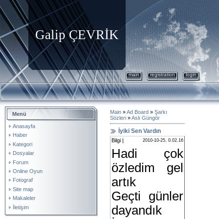
Galip ÇEVRİK
main
registration
login
Main
»
Ad Board
»
Şarkı
Menü
Sözleri
»
Aslı Güngör
Anasayfa
İyiki Sen Vardın
Haber
Bilgi |
2010-10-25, 0.02.16
Kategori
Hadi çok
Dosyalar
Forum
özledim gel
Online Oyun
artık
Fotograf
Site map
Geçti günler
Makaleler
dayandık
İletişim