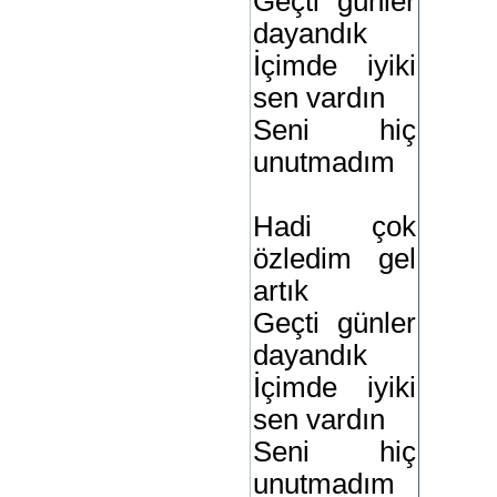
Geçti günler
dayandık
İçimde iyiki
sen vardın
Seni hiç
unutmadım
Hadi çok
özledim gel
artık
Geçti günler
dayandık
İçimde iyiki
sen vardın
Seni hiç
unutmadım