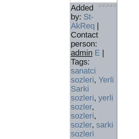
Added
by
:
St-
AkReq
|
Contact
person
:
admin
E
|
Tags
:
sanatci
sozleri
,
Yerli
Sarki
sozleri
,
yerli
sozler
,
sozleri
,
sozler
,
sarki
sozleri