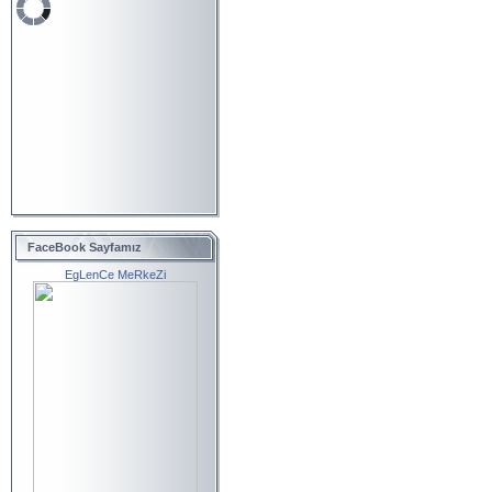
FaceBook Sayfamız
EgLenCe MeRkeZi