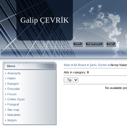
Galip ÇEVRİK
main
registration
login
Main
»
Ad Board
»
Şarkı Sözleri
» Akrep Nala
Menü
Ads in category
:
0
Anasayfa
Haber
Kategori
No available po
Dosyalar
Forum
Online Oyun
Fotograf
Site map
Makaleler
İletişim