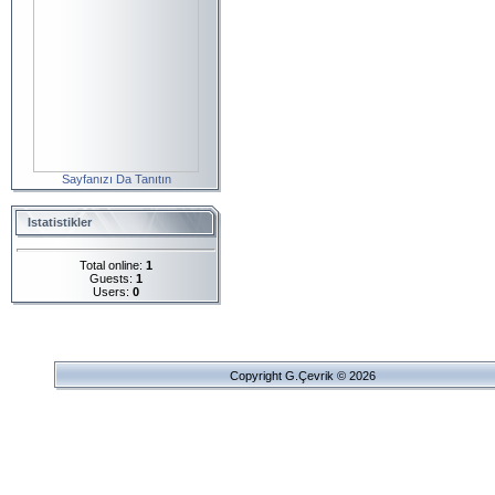
Sayfanızı Da Tanıtın
Istatistikler
Total online:
1
Guests:
1
Users:
0
Copyright G.Çevrik © 2026