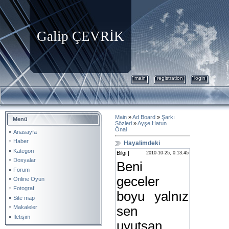
Galip ÇEVRİK
main
registration
login
Main
»
Ad Board
»
Şarkı
Menü
Sözleri
»
Ayşe Hatun
Önal
Anasayfa
Haber
Hayalimdeki
Kategori
Bilgi |
2010-10-25, 0.13.45
Dosyalar
Beni
Forum
geceler
Online Oyun
Fotograf
boyu yalnız
Site map
sen
Makaleler
İletişim
uyutsan..