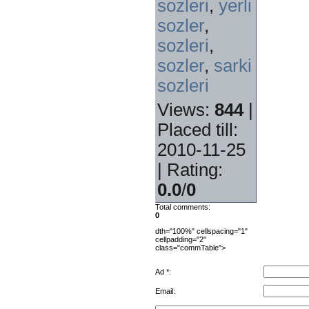
sozleri
,
yerli
sozler
,
sozleri
,
sozler
,
sarki
sozleri
Views
:
844
|
Placed till
:
2010-11-25
|
Rating
:
0.0
/
0
Total comments
:
0
dth="100%" cellspacing="1"
cellpadding="2"
class="commTable">
Ad *:
Email: