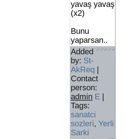
yavaş yavaş
(x2)
Bunu
yaparsan..
Added
by
:
St-
AkReq
|
Contact
person
:
admin
E
|
Tags
:
sanatci
sozleri
,
Yerli
Sarki