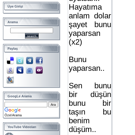
Hayatıma
Üye Girişi
anlam dolar
şayet bunu
Arama
yaparsan
(x2)
Paylaş
Bunu
yaparsan..
Sen bunu
bir düşün
GoogLe Arama
bunu bir
taşın bu
Özel Arama
benim
düşüm..
YouTube Videoları