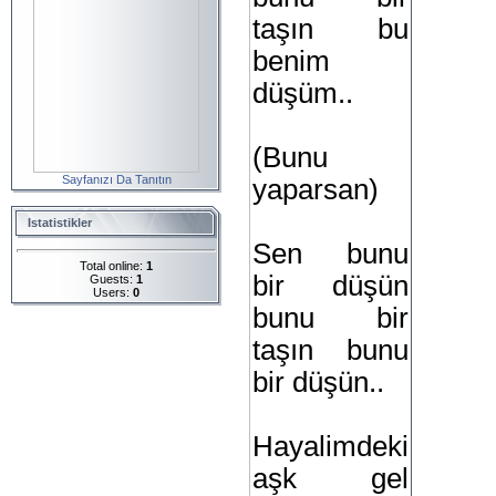
taşın bu
benim
düşüm..
(Bunu
Sayfanızı Da Tanıtın
yaparsan)
Istatistikler
Sen bunu
Total online:
1
bir düşün
Guests:
1
Users:
0
bunu bir
taşın bunu
bir düşün..
Hayalimdeki
aşk gel