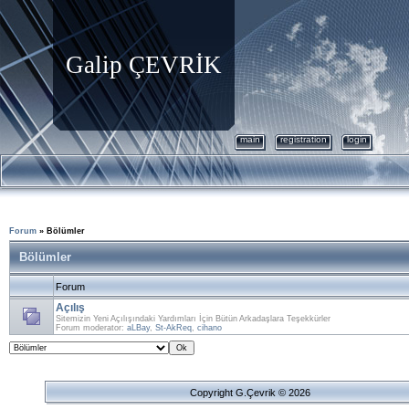
Galip ÇEVRİK
main
registration
login
Forum
»
Bölümler
Bölümler
Forum
Açılış
Sitemizin Yeni Açılışındaki Yardımları İçin Bütün Arkadaşlara Teşekkürler
Forum moderator:
aLBay
,
St-AkReq
,
cihano
Copyright G.Çevrik © 2026