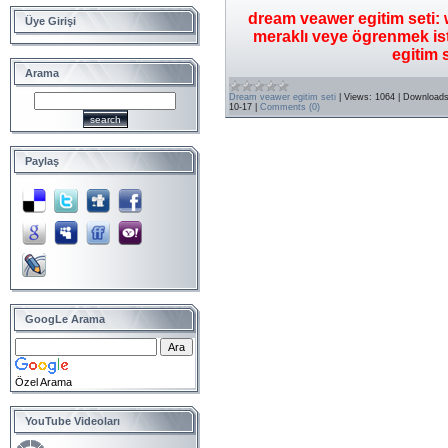
dream veawer egitim seti:
Üye Girişi
meraklı veye ögrenmek ist
egitim s
Arama
Dream veawer egitim seti
|
Views:
1064
|
Downloads
10-17
|
Comments (0)
Paylaş
GoogLe Arama
Özel Arama
YouTube Videoları