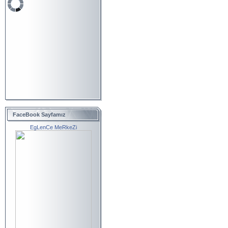
FaceBook Sayfamız
EgLenCe MeRkeZi