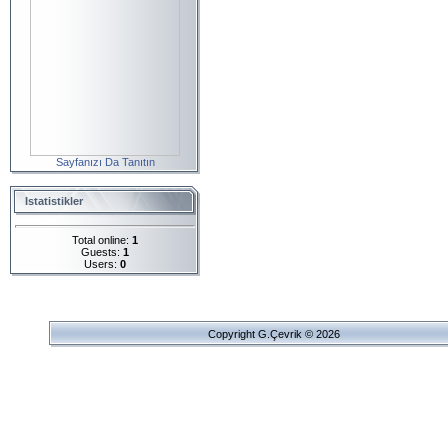
Sayfanızı Da Tanıtın
Istatistikler
Total online:
1
Guests:
1
Users:
0
Copyright G.Çevrik © 2026