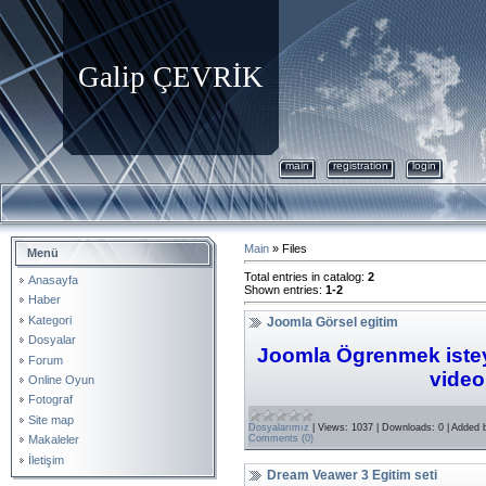
Galip ÇEVRİK
main
registration
login
Main
»
Files
Menü
Total entries in catalog
:
2
Anasayfa
Shown entries
:
1-2
Haber
Kategori
Joomla Görsel egitim
Dosyalar
Joomla Ögrenmek isteye
Forum
video 
Online Oyun
Fotograf
Site map
Dosyalarımız
|
Views:
1037
|
Downloads:
0
|
Added 
Comments (0)
Makaleler
İletişim
Dream Veawer 3 Egitim seti