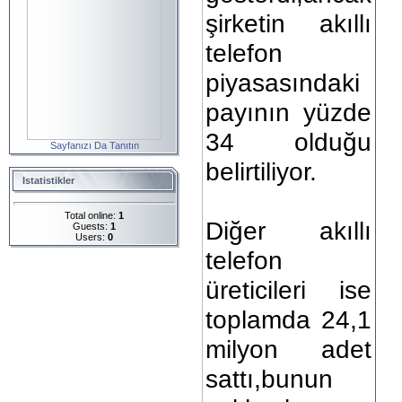
şirketin akıllı
telefon
piyasasındaki
payının yüzde
34 olduğu
Sayfanızı Da Tanıtın
belirtiliyor.
Istatistikler
Total online:
1
Diğer akıllı
Guests:
1
Users:
0
telefon
üreticileri ise
toplamda 24,1
milyon adet
sattı,bunun