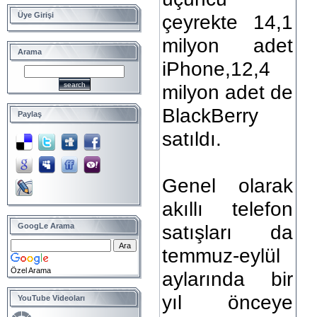
çeyrekte 14,1
Üye Girişi
milyon adet
Arama
iPhone,12,4
milyon adet de
BlackBerry
Paylaş
satıldı.
Genel olarak
akıllı telefon
satışları da
GoogLe Arama
temmuz-eylül
Özel Arama
aylarında bir
yıl önceye
YouTube Videoları