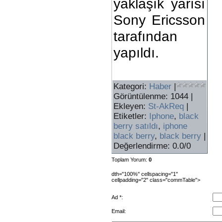
yaklaşık yarısı
Sony Ericsson
tarafından
yapıldı.
Kategori
:
Haber
|
Görüntülenme
: 1044 |
Ekleyen
:
St-AkReq
|
Etiketler
:
Iphone
,
black
berry satıldı
,
iphone
black berry
,
black berry
|
Değerlendirme
:
0.0
/
0
Toplam Yorum
:
0
dth="100%" cellspacing="1"
cellpadding="2" class="commTable">
Ad *:
Email: