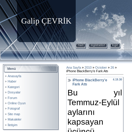
Galip ÇEVRİK
main
registration
login
Ana Sayfa
»
2010
»
October
»
26
»
Menü
iPhone BlackBerry'e Fark Attı
Anasayfa
iPhone BlackBerry'e
4.19.30
Haber
Fark Attı
Kategori
Bu yıl
Dosyalar
Forum
Temmuz-Eylül
Online Oyun
Fotograf
aylarını
Site map
kapsayan
Makaleler
İletişim
üçüncü