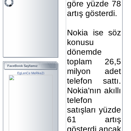
göre yüzde 78
artış gösterdi.
Nokia ise söz
konusu
dönemde
toplam 26,5
FaceBook Sayfamız
milyon adet
EgLenCe MeRkeZi
telefon sattı.
Nokia'nın akıllı
telefon
satışları yüzde
61 artış
gösterdi,ancak