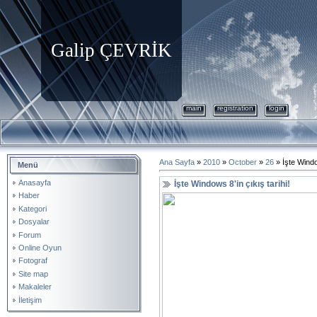
Galip ÇEVRİK
main
registration
login
Ana Sayfa
»
2010
»
October
»
26
» İşte Window
Menü
Anasayfa
İşte Windows 8'in çıkış tarihi!
Haber
Kategori
Dosyalar
Forum
Online Oyun
Fotograf
Site map
Makaleler
İletişim