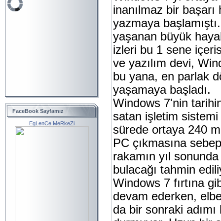
inanılmaz bir başarı 
yazmaya başlamıştı. 
yaşanan büyük hayal 
izleri bu 1 sene içeris
ve yazılım devi, Wi
bu yana, en parlak 
yaşamaya başladı.
Windows 7'nin tarihin
FaceBook Sayfamız
satan işletim sistemi
EgLenCe MeRkeZi
sürede ortaya 240 mi
PC çıkmasına sebep
rakamın yıl sonunda
bulacağı tahmin edili
Windows 7 fırtına g
devam ederken, elbe
da bir sonraki adımı