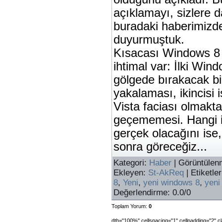
açıklamayı, sizlere 
buradaki haberimizd
duyurmuştuk.
Kısacası Windows 8 i
ihtimal var: İlki Wind
gölgede bırakacak bi
yakalaması, ikincisi i
Vista faciası olmakt
geçememesi. Hangi i
gerçek olacağını ise,
sonra göreceğiz...
Kategori
:
Haber
|
Görüntülen
Ekleyen
:
St-AkReq
|
Etiketler
8
,
Yeni
,
yeni windows 8
,
yeni
Değerlendirme
:
0.0
/
0
Toplam Yorum
:
0
dth="100%" cellspacing="1" cellpadding="2" 