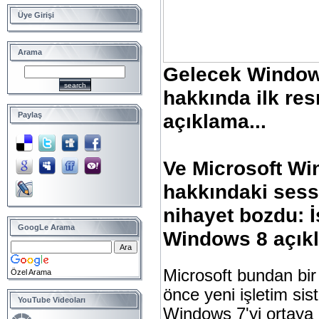
Üye Girişi
Arama
Gelecek Windo
hakkında ilk re
açıklama...
Paylaş
Ve Microsoft W
hakkındaki sessi
nihayet bozdu: İ
GoogLe Arama
Windows 8 açıkl
Microsoft bundan bir 
Özel Arama
önce yeni işletim sis
YouTube Videoları
Windows 7'yi ortaya 