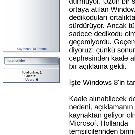
durmuyor. Uzun bir s
ortaya atılan Windo
dedikoduları ortalık
sürdürüyor. Ancak t
sadece dedikodu ol
geçemiyordu. Geçem
diyoruz; çünkü sonu
Sayfanızı Da Tanıtın
cephesinden kaale al
Istatistikler
bir açıklama geldi.
Total online:
1
Guests:
1
Users:
0
İşte Windows 8'in tari
Kaale alınabilecek 
nedeni, açıklamanın 
kaynaktan geliyor ol
Microsoft Hollanda
temsilcilerinden birini