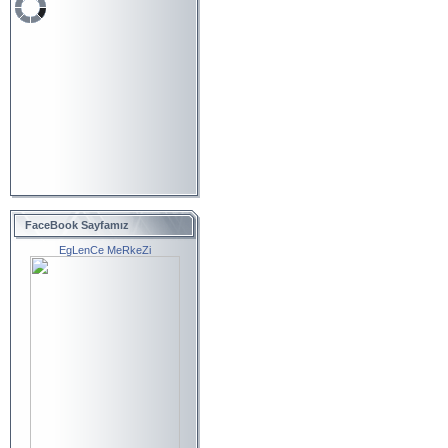
FaceBook Sayfamız
EgLenCe MeRkeZi