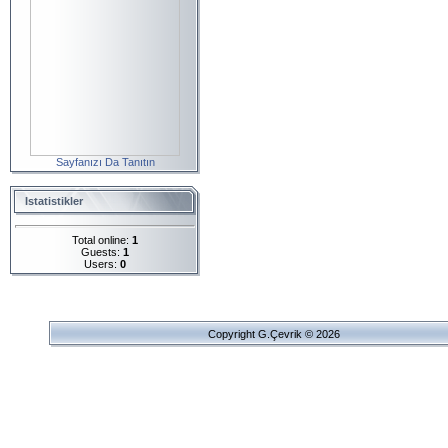
Sayfanızı Da Tanıtın
Istatistikler
Total online:
1
Guests:
1
Users:
0
Copyright G.Çevrik © 2026