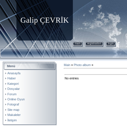
Galip ÇEVRİK
main
registration
login
Main
»
Photo album
»
Menü
Anasayfa
No entries
Haber
Kategori
Dosyalar
Forum
Online Oyun
Fotograf
Site map
Makaleler
İletişim