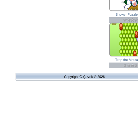
Snowy: Puzzle
Trap the Mous
Copyright G.Çevrik © 2026