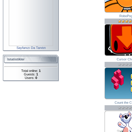
RoboPo
Sayfanızı Da Tanıtın
Cursor Ch
Istatistikler
Total online:
1
Guests:
1
Users:
0
Count the 