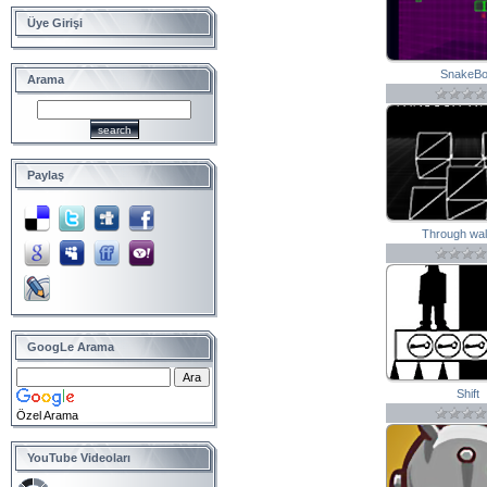
Üye Girişi
SnakeB
Arama
Paylaş
Through wal
GoogLe Arama
Shift
Özel Arama
YouTube Videoları