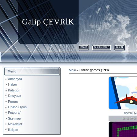
Galip ÇEVRİK
main
registration
login
Main
»
Online games
(
199
)
Menü
Anasayfa
Haber
Kategori
Dosyalar
Forum
Online Oyun
Fotograf
AstroFly
Site map
Makaleler
İletişim