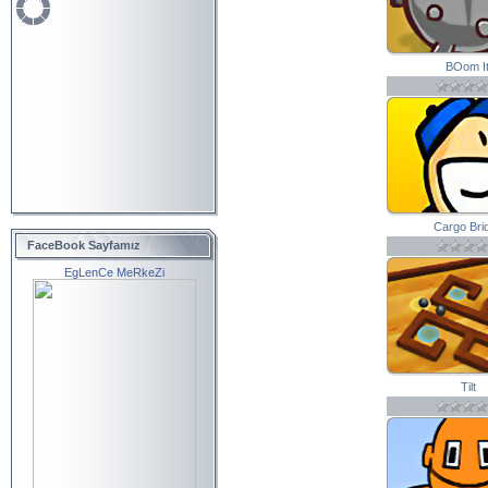
BOom It
Cargo Bri
FaceBook Sayfamız
EgLenCe MeRkeZi
Tilt