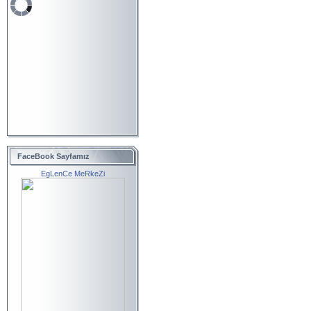
FaceBook Sayfamız
EgLenCe MeRkeZi