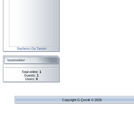
Sayfanızı Da Tanıtın
Istatistikler
Total online:
1
Guests:
1
Users:
0
Copyright G.Çevrik © 2026