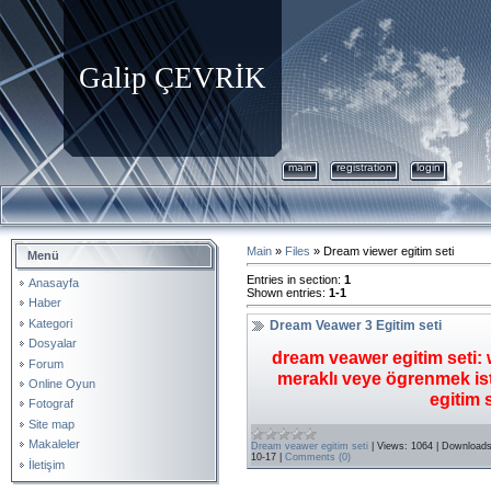
Galip ÇEVRİK
main
registration
login
Main
»
Files
» Dream viewer egitim seti
Menü
Entries in section
:
1
Anasayfa
Shown entries
:
1-1
Haber
Kategori
Dream Veawer 3 Egitim seti
Dosyalar
dream veawer egitim seti:
Forum
meraklı veye ögrenmek ist
Online Oyun
egitim s
Fotograf
Site map
Makaleler
Dream veawer egitim seti
|
Views:
1064
|
Downloads
10-17
|
Comments (0)
İletişim