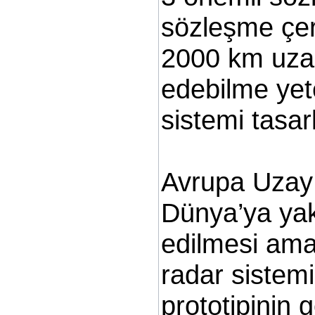
sözleşme çe
2000 km uzak
edebilme yet
sistemi tasar
Avrupa Uzay 
Dünya’ya yak
edilmesi ama
radar sistem
prototipinin g