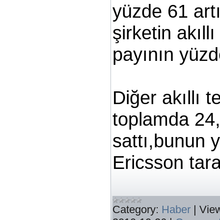
yüzde 61 art
şirketin akıll
payının yüzde
Diğer akıllı te
toplamda 24,
sattı,bunun y
Ericsson tara
Category:
Haber
|
Vie