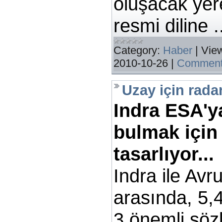
oluşacak yer
resmi diline
.
Category:
Haber
|
Vie
2010-10-26
|
Comment
Uzay için rada
Indra ESA'y
bulmak için
tasarlıyor...
Indra ile Av
arasında, 5,
3 önemli söz