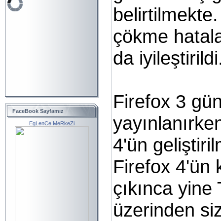
belirtilmekte
çökme hatal
da iyileştirildi
Firefox 3 gün
FaceBook Sayfamız
yayınlanırke
EgLenCe MeRkeZi
4'ün geliştir
Firefox 4'ün 
çıkınca yin
üzerinden siz