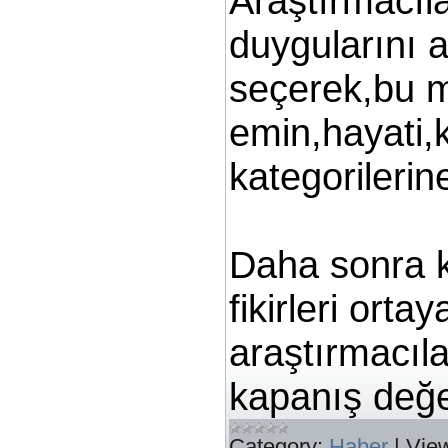
Araştırmacıla
duygularını an
seçerek,bu me
emin,hayati,k
kategorilerin
Daha sonra 
fikirleri orta
araştırmacıl
kapanış değ
Category:
Haber
|
Vie