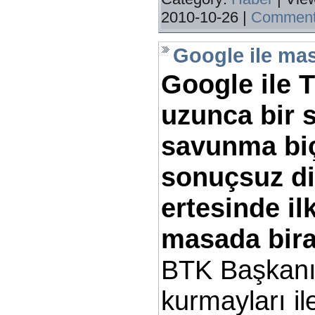
2010-10-26
|
Comment
Google ile mas
Google ile 
uzunca bir 
savunma biç
sonuçsuz di
ertesinde il
masada bira
BTK Başkanı
kurmayları il