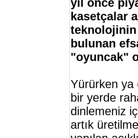
yıl önce pi
kasetçalar a
teknolojinin
bulunan efsa
"oyuncak" o
Yürürken ya 
bir yerde raha
dinlemeniz i
artık üretil