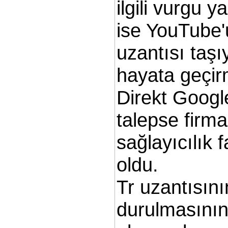
ilgili vurgu 
ise YouTube'u
uzantısı taş
hayata geçirm
Direkt Google 
talepse firma
sağlayıcılık 
oldu.
Tr uzantısın
durulmasını