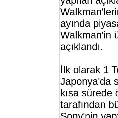
yapılan açık
Walkman'leri
ayında piyas
Walkman'in ü
açıklandı.
İlk olarak 1
Japonya'da 
kısa sürede ö
tarafından bü
Sony'nin yap