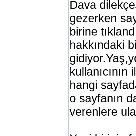
Dava dilekçe
gezerken say
birine tıklan
hakkındaki bi
gidiyor.Yaş,y
kullanıcının i
hangi sayfad
o sayfanın d
verenlere ula