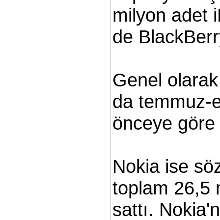
milyon adet 
de BlackBerry
Genel olarak a
da temmuz-eyl
önceye göre 
Nokia ise s
toplam 26,5 
sattı. Nokia'n