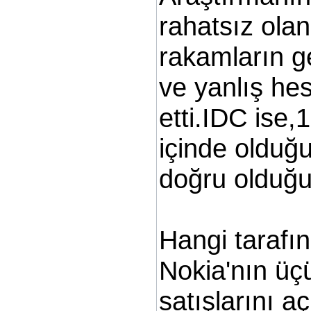
rahatsız olan
rakamların g
ve yanlış hes
etti.IDC ise,
içinde olduğ
doğru olduğ
Hangi tarafı
Nokia'nın üç
satışlarını a