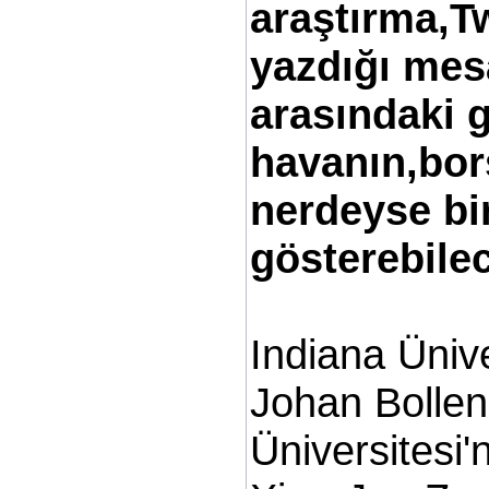
araştırma,Tw
yazdığı mesa
arasındaki 
havanın,bors
nerdeyse bi
gösterebile
Indiana Ünive
Johan Bolle
Üniversitesi