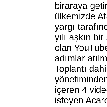
biraraya geti
ülkemizde At
yargı tarafın
yılı aşkın bir
olan YouTube i
adımlar atılm
Toplantı dah
yönetiminden
içeren 4 vide
isteyen Acare