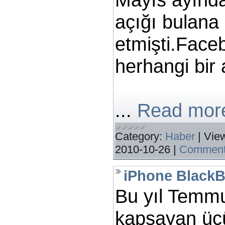
açığı bulana
etmişti.Faceb
herhangi bir
...
Read mor
Category:
Haber
|
Vie
2010-10-26
|
Comment
iPhone BlackBe
Bu yıl Temmu
kapsayan üç