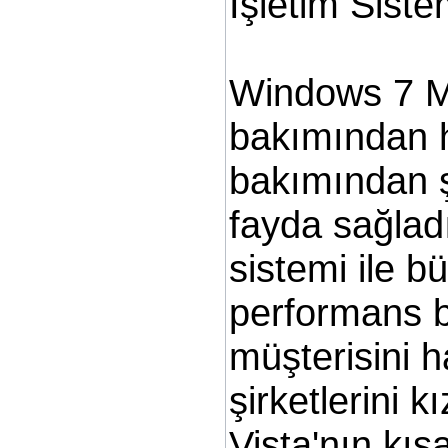
İşletim Siste
Windows 7 Mi
bakımından h
bakımından 
fayda sağladı
sistemi ile b
performans b
müşterisini h
şirketlerini k
Vista'nın kıs