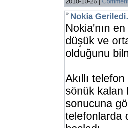
2010-10-26
|
Comment
Nokia Geriledi.
Nokia'nın en 
düşük ve orta
olduğunu bil
Akıllı telefo
sönük kalan 
sonucuna gör
telefonlarda