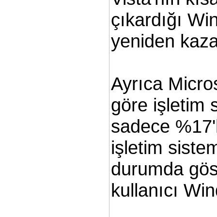
çıkardığı Win
yeniden kaza
Ayrıca Micro
göre işletim 
sadece %17'l
işletim siste
durumda göste
kullanıcı Wi