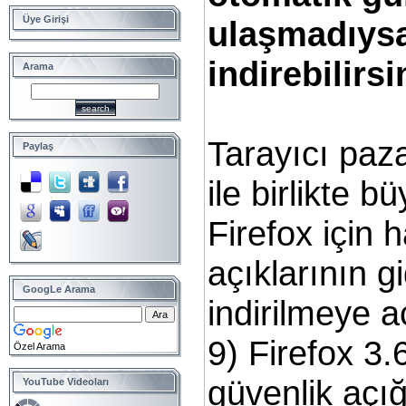
Üye Girişi
ulaşmadıys
indirebilirsi
Arama
Tarayıcı paz
Paylaş
ile birlikte 
Firefox için 
açıklarının g
GoogLe Arama
indirilmeye a
9) Firefox 3.6
Özel Arama
güvenlik açığ
YouTube Videoları