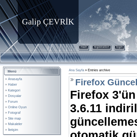
Galip ÇEVRİK
main
registration
login
Ana Sayfa
»
Entries archive
Menü
Anasayfa
Firefox Güncell
Haber
Firefox 3'ü
Kategori
Dosyalar
Forum
3.6.11 indir
Online Oyun
Fotograf
güncellemes
Site map
Makaleler
İletişim
otomatik gü