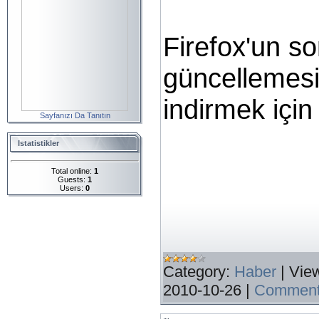
Firefox'un s
güncellemesi 
indirmek içi
Sayfanızı Da Tanıtın
Istatistikler
Total online:
1
Guests:
1
Users:
0
Category:
Haber
|
Vie
2010-10-26
|
Comment