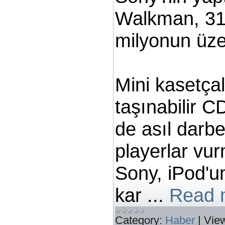
Walkman, 31 
milyonun üzer
Mini kasetça
taşınabilir C
de asıl darb
playerlar vu
Sony, iPod'u
kar
...
Read 
Category:
Haber
|
Vie