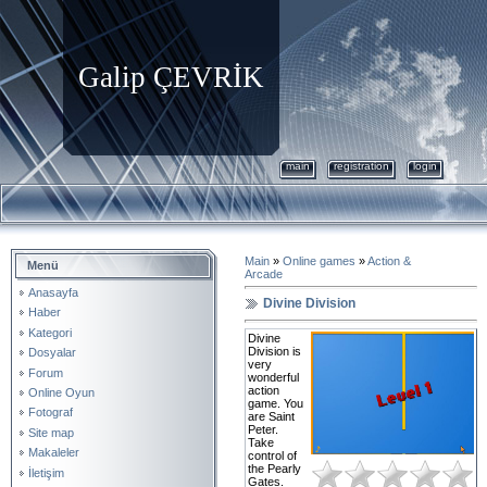
Galip ÇEVRİK
main
registration
login
Main
»
Online games
»
Action &
Menü
Arcade
Anasayfa
Divine Division
Haber
Kategori
Divine
Division is
Dosyalar
very
Forum
wonderful
action
Online Oyun
game. You
Fotograf
are Saint
Peter.
Site map
Take
Makaleler
control of
the Pearly
İletişim
Gates.