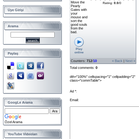
Move the
Rating
:
0.0
/
0
Pearly
Gates with
Üye Girişi
your
mouse and
sort the
good souls
Arama
from the
bad.
Play
online
Paylaş
Counters
:
712
/
10
« Back
|
Next »
Total comments
:
0
dth="100%" cellspacing="1" cellpadding="2"
class="commTable">
Ad *:
Email:
GoogLe Arama
Özel Arama
YouTube Videoları