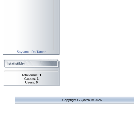
Sayfanızı Da Tanıtın
Istatistikler
Total online:
1
Guests:
1
Users:
0
Copyright G.Çevrik © 2026