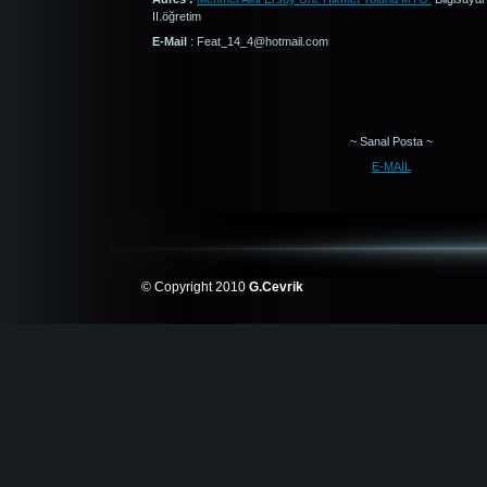
II.öğretim
E-Mail
: Feat_14_4@hotmail.com
~ Sanal Posta ~
E-MAİL
© Copyright 2010
G.Cevrik