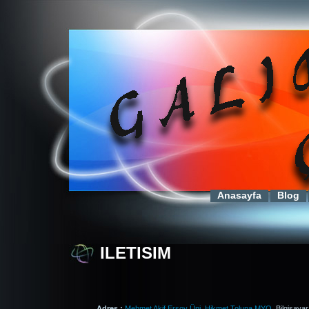
Anasayfa
Blog
ILETISIM
Adres :
Mehmet Akif Ersoy Üni. Hikmet Toluna MYO.
Bilgisayar