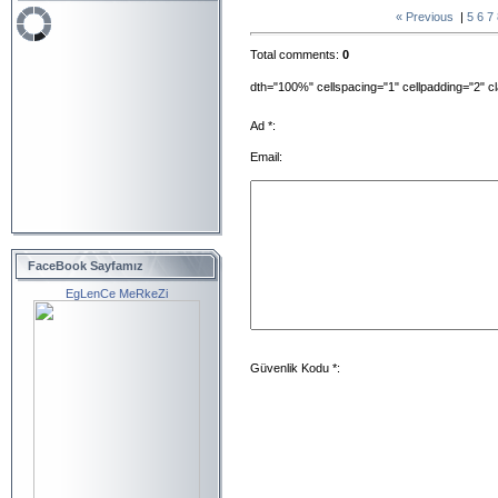
« Previous
|
5
6
7
Total comments
:
0
dth="100%" cellspacing="1" cellpadding="2" 
Ad *:
Email:
FaceBook Sayfamız
EgLenCe MeRkeZi
Güvenlik Kodu *: