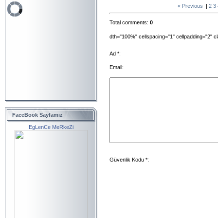
« Previous
|
2
3
Total comments
:
0
dth="100%" cellspacing="1" cellpadding="2" 
Ad *:
Email:
FaceBook Sayfamız
EgLenCe MeRkeZi
Güvenlik Kodu *: