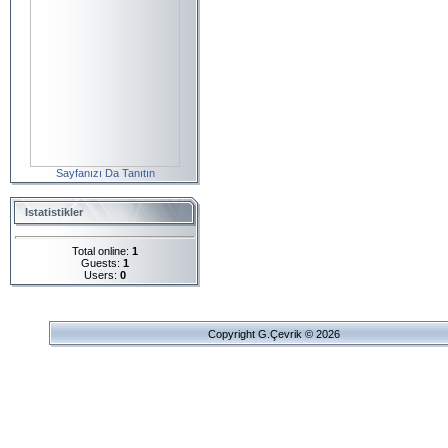
Sayfanızı Da Tanıtın
Istatistikler
Total online:
1
Guests:
1
Users:
0
Copyright G.Çevrik © 2026