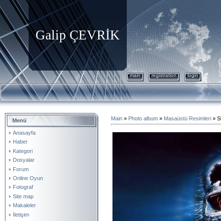
Galip ÇEVRİK
main
registration
login
Main
»
Photo album
»
Masaüstü Resimleri
» S
Menü
Anasayfa
Haber
Kategori
Dosyalar
Forum
Online Oyun
Fotograf
Site map
Makaleler
İletişim