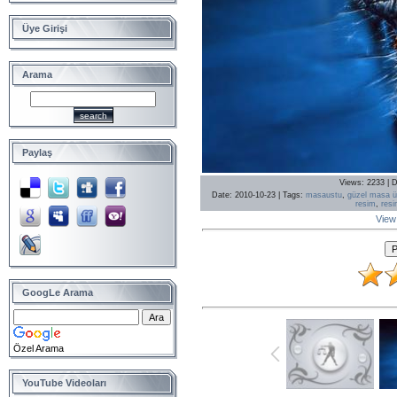
Üye Girişi
Arama
Paylaş
Views
: 2233 |
D
Date
: 2010-10-23 |
Tags
:
masaustu
,
güzel masa üs
resim
,
resi
View 
GoogLe Arama
Özel Arama
YouTube Videoları