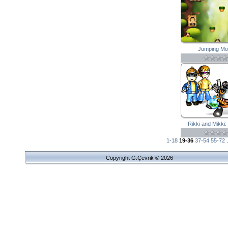
Jumping Mo
Rikki and Mikki:
1-18
19-36
37-54
55-72
.
Copyright G.Çevrik © 2026