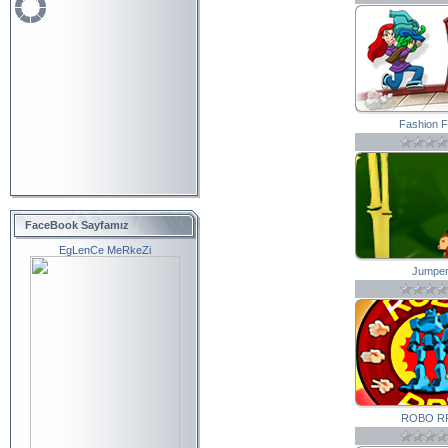
Fashion Fi
FaceBook Sayfamız
EgLenCe MeRkeZi
Jumpe
ROBO R