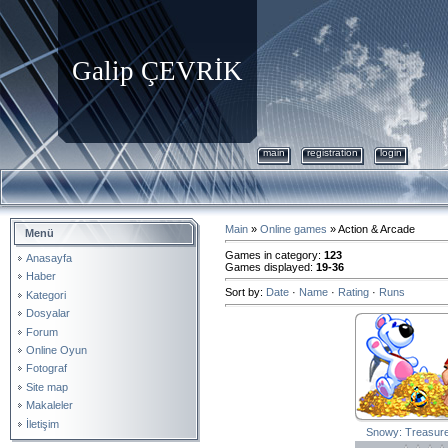
Galip ÇEVRİK
main
registration
login
Main
»
Online games
» Action & Arcade
Menü
Games in category
:
123
Anasayfa
Games displayed
:
19-36
Haber
Sort by
:
Date
·
Name
·
Rating
·
Runs
Kategori
Dosyalar
Forum
Online Oyun
Fotograf
Site map
Makaleler
İletişim
Snowy: Treasure