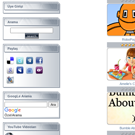
Üye Girişi
Arama
RoboPo
Paylaş
Amelie's C
GoogLe Arama
Özel Arama
YouTube Videoları
Bumble Ab